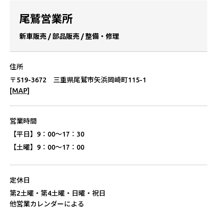
尾鷲営業所
新⾞販売 / 部品販売 / 整備・修理
住所
〒519-3672 三重県尾鷲市⽮浜岡崎町115-1
[MAP]
営業時間
【平⽇】
9：00〜17：30
【⼟曜】
9：00〜17：00
定休⽇
第2⼟曜・第4⼟曜・⽇曜・祝⽇
他営業カレンダーによる