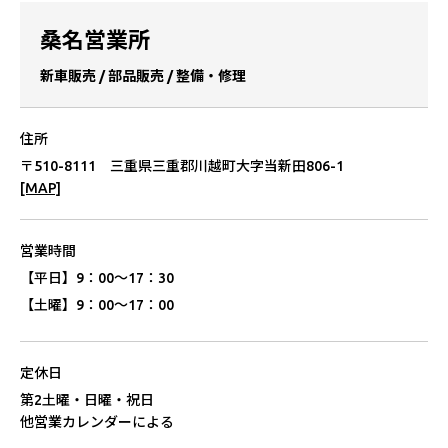
桑名営業所
新⾞販売 / 部品販売 / 整備・修理
住所
〒510-8111 三重県三重郡川越町⼤字当新⽥806-1
[MAP]
営業時間
【平⽇】
9：00〜17：30
【⼟曜】
9：00〜17：00
定休⽇
第2⼟曜・⽇曜・祝⽇
他営業カレンダーによる