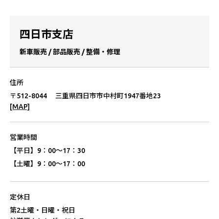
四⽇市⽀店
新⾞販売 / 部品販売 / 整備・修理
住所
〒512-8044 三重県四⽇市市中村町1947番地23
[MAP]
営業時間
【平⽇】
9：00〜17：30
【⼟曜】
9：00〜17：00
定休⽇
第2⼟曜・⽇曜・祝⽇